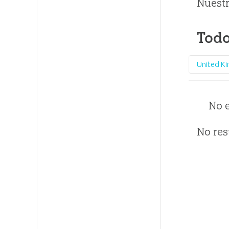
Nuestr
Todo
United K
No 
No res