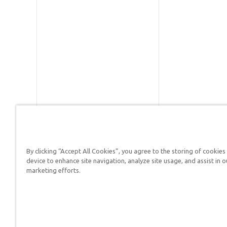
By clicking “Accept All Cookies”, you agree to the storing of cookies
Respuestas en Génesis es un m
device to enhance site navigation, analyze site usage, and assist in o
defender su fe y proclamar el 
marketing efforts.