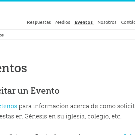
Respuestas
Medios
Eventos
Nosotros
Contá
en Génesis
os
entos
citar un Evento
ctenos
para información acerca de como solicit
stas en Génesis en su iglesia, colegio, etc.