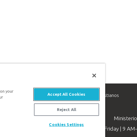
 on your
Accept All Cookies
inisterio de apologética, dedicado a ayudar a los cristianos
ur
evangelio de Jesucristo.
Reject All
Ministeri
Cookies Settings
Available Monday–Friday | 9 A