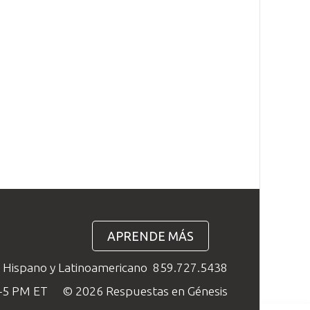
APRENDE MÁS
o Hispano y Latinoamericano
859.727.5438
M–5 PM ET
© 2026 Respuestas en Génesis