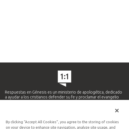
Respuestas en Génesis es un ministerio de apologética, dedicado
a ayudar a los cristianos defender su fe y proclamar el evangelio
de Jesucristo.
APRENDE MÁS
By clicking “Accept All Cookies”, you agree to the storing of cookies
Ministerio Hispano y Latinoamericano
on your device to enhance site navigation, analyze site usage, and