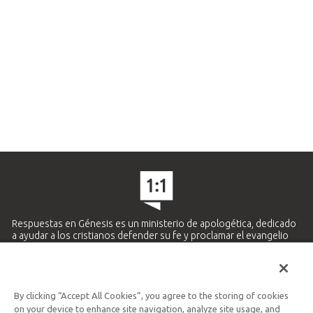
Respuestas en Génesis es un ministerio de apologética, dedicado
a ayudar a los cristianos defender su fe y proclamar el evangelio
de Jesucristo.
APRENDE MÁS
By clicking “Accept All Cookies”, you agree to the storing of cookies
Ministerio Hispano y Latinoamericano
on your device to enhance site navigation, analyze site usage, and