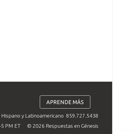
APRENDE MÁS
o Hispano y Latinoamericano
859.727.5438
M–5 PM ET
© 2026 Respuestas en Génesis