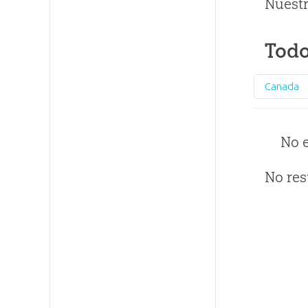
Nuestr
Todo
Canada
No 
No res