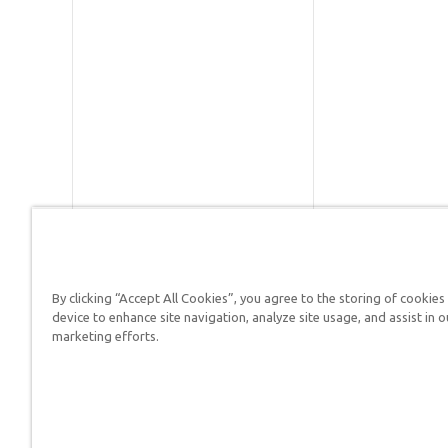
By clicking “Accept All Cookies”, you agree to the storing of cookies
Respuestas en Génesis es un m
device to enhance site navigation, analyze site usage, and assist in o
defender su fe y proclamar el 
marketing efforts.