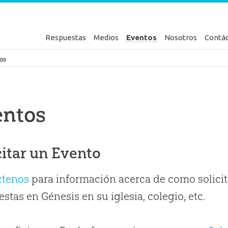
Respuestas
Medios
Eventos
Nosotros
Contá
en Génesis
os
entos
citar un Evento
ctenos
para información acerca de como solicit
stas en Génesis en su iglesia, colegio, etc.