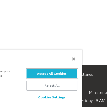
 on your
Accept All Cookies
inisterio de apologética, dedicado a ayudar a los cristianos
ur
evangelio de Jesucristo.
Reject All
Ministeri
Cookies Settings
Available Monday–Friday | 9 A