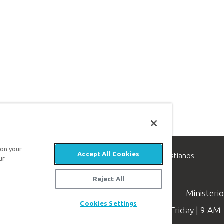
 on your
Accept All Cookies
inisterio de apologética, dedicado a ayudar a los cristianos
ur
evangelio de Jesucristo.
Reject All
Ministeri
Cookies Settings
Available Monday–Friday | 9 A