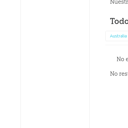
Nuestr
Todo
No 
No res