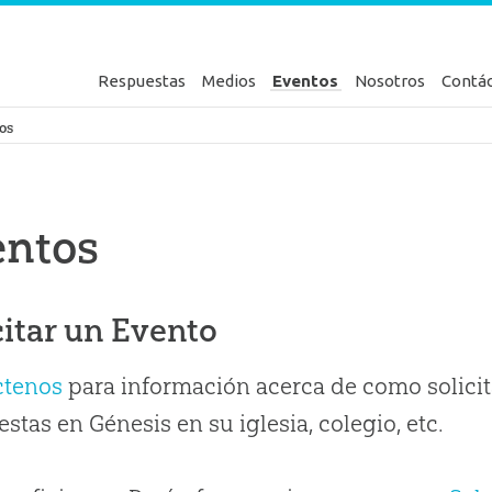
Respuestas
Medios
Eventos
Nosotros
Contá
en Génesis
os
entos
citar un Evento
ctenos
para información acerca de como solicit
stas en Génesis en su iglesia, colegio, etc.