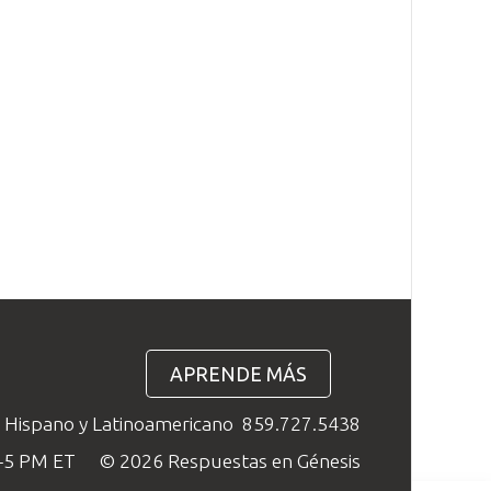
APRENDE MÁS
o Hispano y Latinoamericano
859.727.5438
M–5 PM ET
© 2026 Respuestas en Génesis