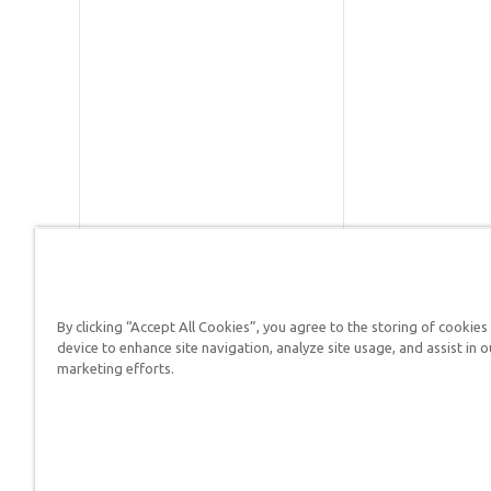
By clicking “Accept All Cookies”, you agree to the storing of cookies
Respuestas en Génesis es un m
device to enhance site navigation, analyze site usage, and assist in o
defender su fe y proclamar el 
marketing efforts.