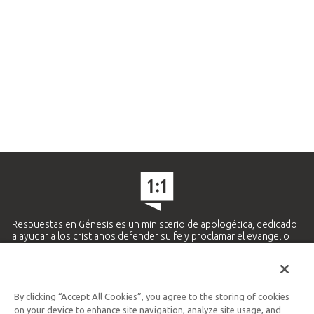
Respuestas en Génesis es un ministerio de apologética, dedicado
a ayudar a los cristianos defender su fe y proclamar el evangelio
de Jesucristo.
APRENDE MÁS
By clicking “Accept All Cookies”, you agree to the storing of cookies
Ministerio Hispano y Latinoamericano
on your device to enhance site navigation, analyze site usage, and