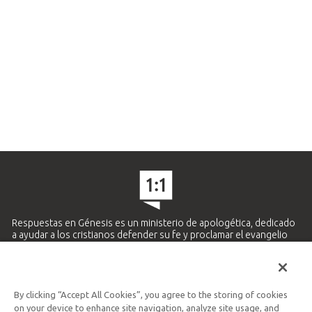
Respuestas en Génesis es un ministerio de apologética, dedicado
a ayudar a los cristianos defender su fe y proclamar el evangelio
de Jesucristo.
APRENDE MÁS
By clicking “Accept All Cookies”, you agree to the storing of cookies
Ministerio Hispano y Latinoamericano
on your device to enhance site navigation, analyze site usage, and