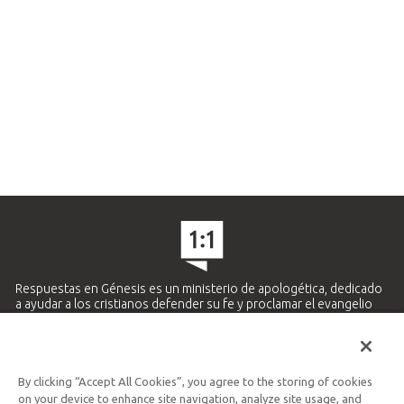
Respuestas en Génesis es un ministerio de apologética, dedicado
a ayudar a los cristianos defender su fe y proclamar el evangelio
de Jesucristo.
APRENDE MÁS
By clicking “Accept All Cookies”, you agree to the storing of cookies
Ministerio Hispano y Latinoamericano
on your device to enhance site navigation, analyze site usage, and