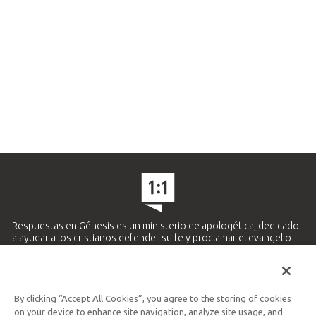
Respuestas en Génesis es un ministerio de apologética, dedicado
a ayudar a los cristianos defender su fe y proclamar el evangelio
de Jesucristo.
APRENDE MÁS
By clicking “Accept All Cookies”, you agree to the storing of cookies
Ministerio Hispano y Latinoamericano
on your device to enhance site navigation, analyze site usage, and