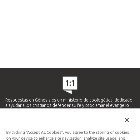
Respuestas en Génesis es un ministerio de apologética, dedicado
a ayudar a los cristianos defender su fe y proclamar el evangelio
de Jesucristo.
APRENDE MÁS
By clicking “Accept All Cookies”, you agree to the storing of cookies
Ministerio Hispano y Latinoamericano
on your device to enhance site navigation, analyze site usage, and