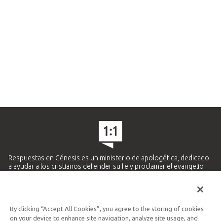
Respuestas en Génesis es un ministerio de apologética, dedicado
a ayudar a los cristianos defender su fe y proclamar el evangelio
de Jesucristo.
APRENDE MÁS
By clicking “Accept All Cookies”, you agree to the storing of cookies
Ministerio Hispano y Latinoamericano
on your device to enhance site navigation, analyze site usage, and