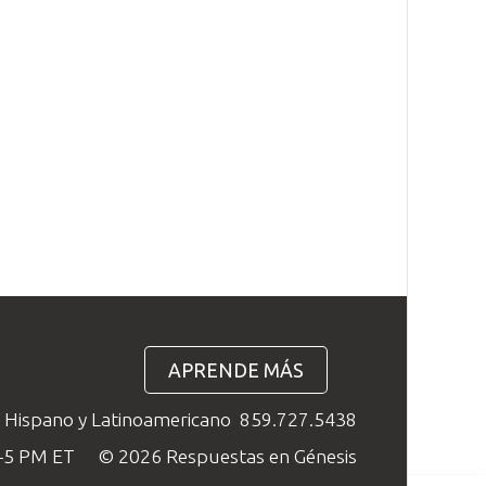
APRENDE MÁS
o Hispano y Latinoamericano
859.727.5438
M–5 PM ET
© 2026 Respuestas en Génesis