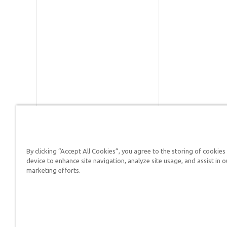
By clicking “Accept All Cookies”, you agree to the storing of cookies
Respuestas en Génesis es un m
device to enhance site navigation, analyze site usage, and assist in o
defender su fe y proclamar el 
marketing efforts.