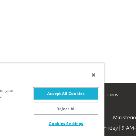
 on your
Accept All Cookies
inisterio de apologética, dedicado a ayudar a los cristianos
ur
evangelio de Jesucristo.
Reject All
Ministeri
Cookies Settings
Available Monday–Friday | 9 A