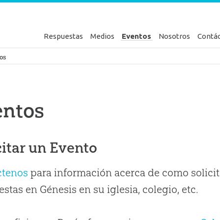
Respuestas
Medios
Eventos
Nosotros
Contá
en Génesis
os
entos
citar un Evento
ctenos
para información acerca de como solicit
stas en Génesis en su iglesia, colegio, etc.