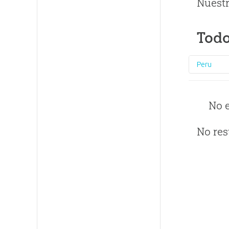
Nuestr
Todo
Peru
No 
No res