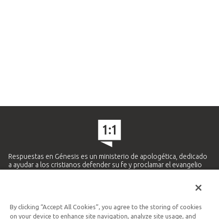
Respuestas en Génesis es un ministerio de apologética, dedicado
a ayudar a los cristianos defender su fe y proclamar el evangelio
de Jesucristo.
APRENDE MÁS
By clicking “Accept All Cookies”, you agree to the storing of cookies
Ministerio Hispano y Latinoamericano
on your device to enhance site navigation, analyze site usage, and