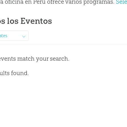
a oficina en Perú ofrece varios programas.
Sel
s los Eventos
ates
events match your search.
ults found.