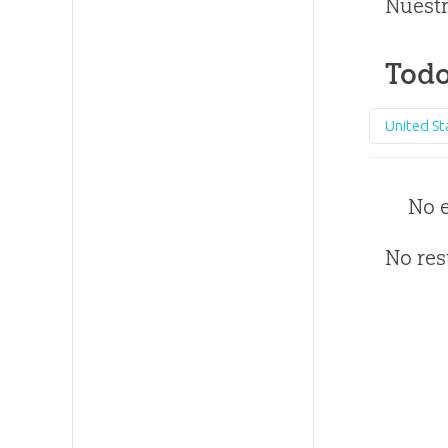
Nuestr
Todo
United St
No 
No res