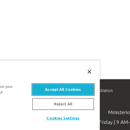
 on your
Accept All Cookies
inisterio de apologética, dedicado a ayudar a los cristianos
ur
evangelio de Jesucristo.
Reject All
Ministeri
Cookies Settings
Available Monday–Friday | 9 A