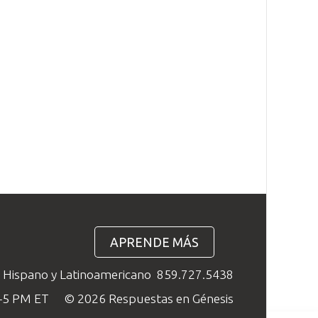
APRENDE MÁS
o Hispano y Latinoamericano
859.727.5438
M–5 PM ET
© 2026 Respuestas en Génesis