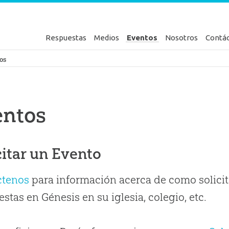
Respuestas
Medios
Eventos
Nosotros
Contá
en Génesis
os
entos
citar un Evento
ctenos
para información acerca de como solicit
stas en Génesis en su iglesia, colegio, etc.