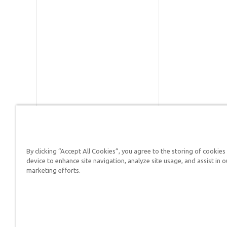
By clicking “Accept All Cookies”, you agree to the storing of cookies
Respuestas en Génesis es un m
device to enhance site navigation, analyze site usage, and assist in o
defender su fe y proclamar el 
marketing efforts.