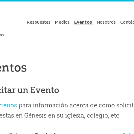
Respuestas
Medios
Eventos
Nosotros
Contá
en Génesis
os
entos
citar un Evento
ctenos
para información acerca de como solicit
stas en Génesis en su iglesia, colegio, etc.