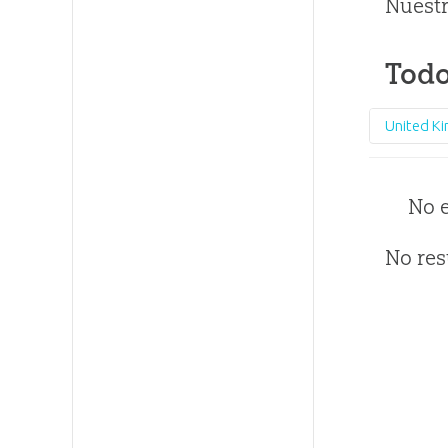
Nuestr
Todo
United K
No 
No res