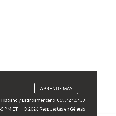
APRENDE MÁS
o Hispano y Latinoamericano
859.727.5438
M–5 PM ET
© 2026 Respuestas en Génesis