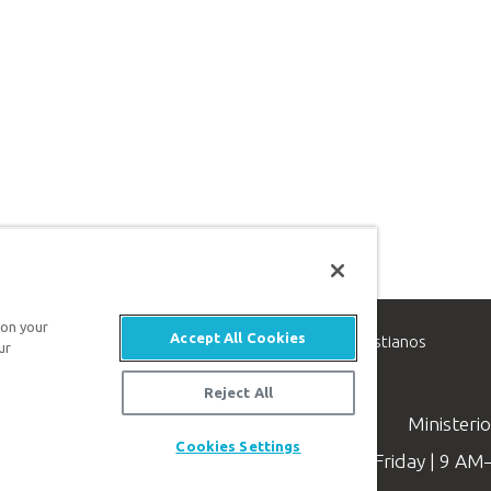
 on your
Accept All Cookies
inisterio de apologética, dedicado a ayudar a los cristianos
ur
evangelio de Jesucristo.
Reject All
Ministeri
Cookies Settings
Available Monday–Friday | 9 A