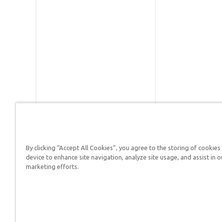
By clicking “Accept All Cookies”, you agree to the storing of cookies
Respuestas en Génesis es un m
device to enhance site navigation, analyze site usage, and assist in o
defender su fe y proclamar el 
marketing efforts.