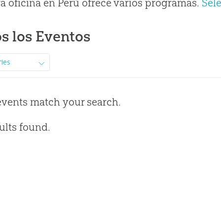
a oficina en Perú ofrece varios programas.
Sel
s los Eventos
ries
events match your search.
ults found.