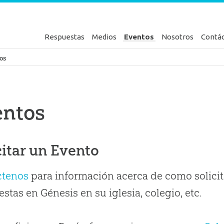
Respuestas
Medios
Eventos
Nosotros
Contá
en Génesis
os
entos
citar un Evento
ctenos
para información acerca de como solicit
stas en Génesis en su iglesia, colegio, etc.