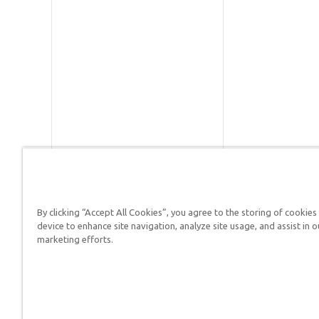
By clicking “Accept All Cookies”, you agree to the storing of cookies
Respuestas en Génesis es un m
device to enhance site navigation, analyze site usage, and assist in o
defender su fe y proclamar el 
marketing efforts.