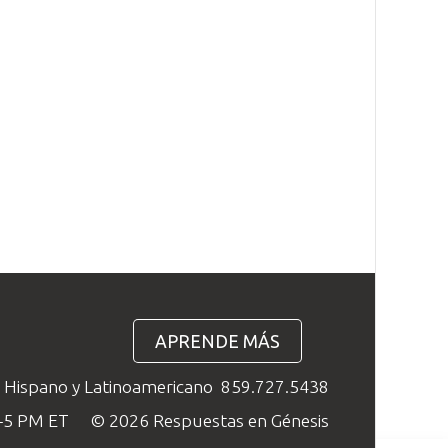
APRENDE MÁS
o Hispano y Latinoamericano
859.727.5438
M–5 PM ET
© 2026 Respuestas en Génesis