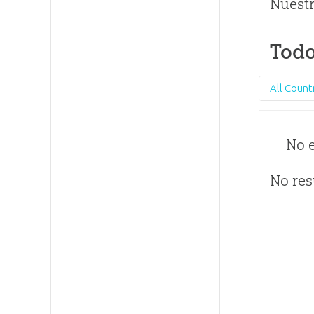
Nuestr
Todo
All Count
No 
No res