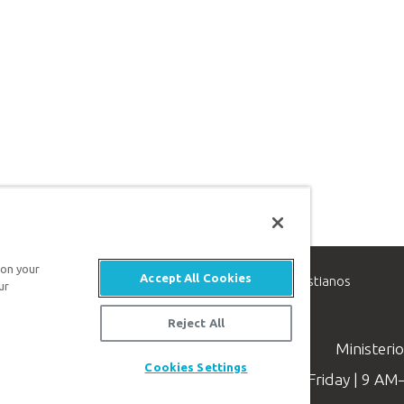
 on your
Accept All Cookies
inisterio de apologética, dedicado a ayudar a los cristianos
ur
evangelio de Jesucristo.
Reject All
Ministeri
Cookies Settings
Available Monday–Friday | 9 A