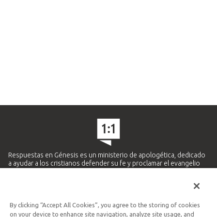
Respuestas en Génesis es un ministerio de apologética, dedicado
a ayudar a los cristianos defender su fe y proclamar el evangelio
de Jesucristo.
APRENDE MÁS
By clicking “Accept All Cookies”, you agree to the storing of cookies
Ministerio Hispano y Latinoamericano
on your device to enhance site navigation, analyze site usage, and