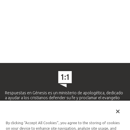
Respuestas en Génesis es un ministerio de apologética, dedicado
a ayudar a los cristianos defender su fe y proclamar el evangelio
de Jesucristo.
APRENDE MÁS
By clicking “Accept All Cookies”, you agree to the storing of cookies
Ministerio Hispano y Latinoamericano
on your device to enhance site navigation, analyze site usage, and