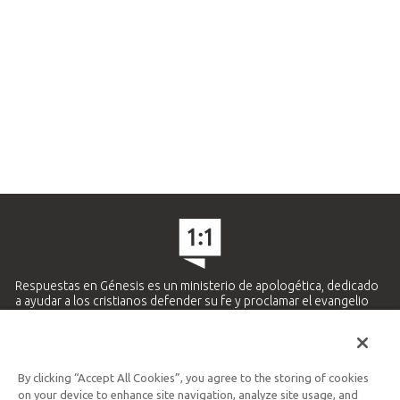
Respuestas en Génesis es un ministerio de apologética, dedicado
a ayudar a los cristianos defender su fe y proclamar el evangelio
de Jesucristo.
APRENDE MÁS
By clicking “Accept All Cookies”, you agree to the storing of cookies
Ministerio Hispano y Latinoamericano
on your device to enhance site navigation, analyze site usage, and