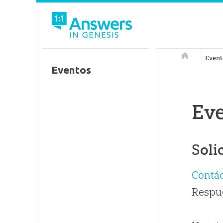
Respuestas 
Event
Eventos
Ev
Soli
Contá
Respue