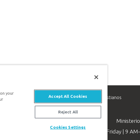
 on your
Accept All Cookies
inisterio de apologética, dedicado a ayudar a los cristianos
ur
evangelio de Jesucristo.
Reject All
Ministeri
Cookies Settings
Available Monday–Friday | 9 A