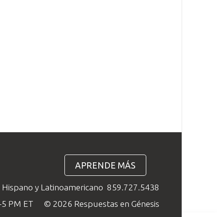
APRENDE MÁS
o Hispano y Latinoamericano
859.727.5438
M–5 PM ET
© 2026 Respuestas en Génesis