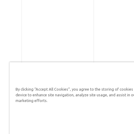
By clicking “Accept All Cookies”, you agree to the storing of cookies
Respuestas en Génesis es un m
device to enhance site navigation, analyze site usage, and assist in o
defender su fe y proclamar el 
marketing efforts.