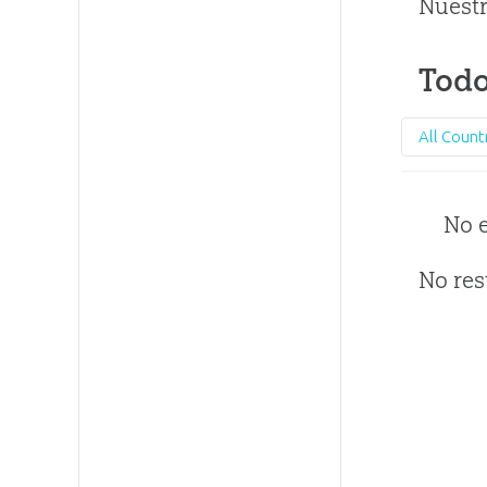
Nuestr
Todo
All Count
No 
No res