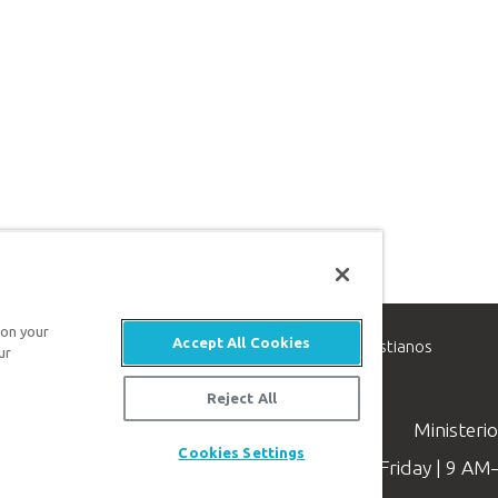
 on your
Accept All Cookies
inisterio de apologética, dedicado a ayudar a los cristianos
ur
evangelio de Jesucristo.
Reject All
Ministeri
Cookies Settings
Available Monday–Friday | 9 A