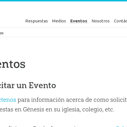
Respuestas
Medios
Eventos
Nosotros
Contá
en Génesis
os
entos
citar un Evento
ctenos
para información acerca de como solicit
stas en Génesis en su iglesia, colegio, etc.