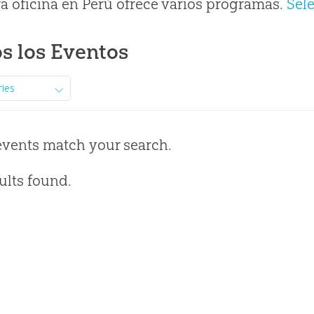
a oficina en Perú ofrece varios programas.
Sel
s los Eventos
ries
events match your search.
ults found.