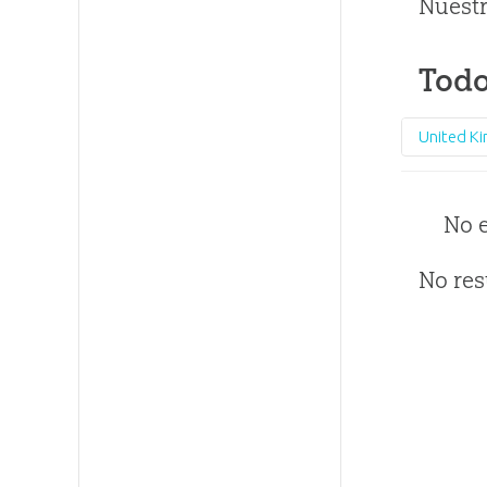
Nuestr
Todo
United K
No 
No res