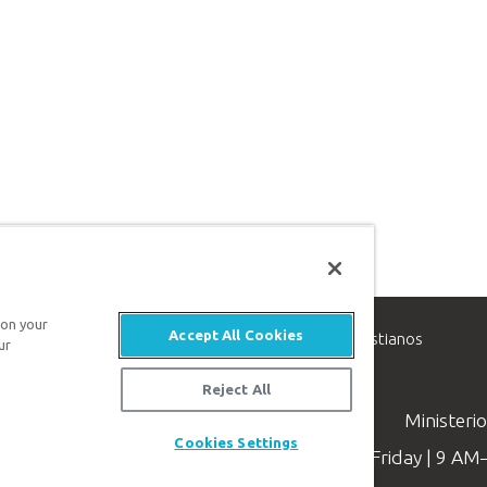
 on your
Accept All Cookies
inisterio de apologética, dedicado a ayudar a los cristianos
ur
evangelio de Jesucristo.
Reject All
Ministeri
Cookies Settings
Available Monday–Friday | 9 A