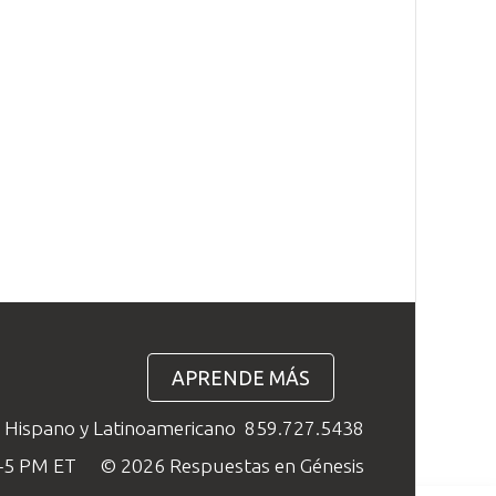
APRENDE MÁS
o Hispano y Latinoamericano
859.727.5438
M–5 PM ET
© 2026 Respuestas en Génesis