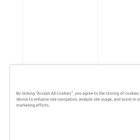
By clicking “Accept All Cookies”, you agree to the storing of cookies
Respuestas en Génesis es un m
device to enhance site navigation, analyze site usage, and assist in o
defender su fe y proclamar el 
marketing efforts.