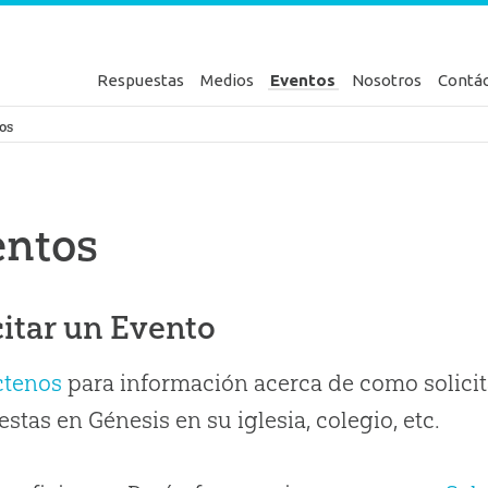
Respuestas
Medios
Eventos
Nosotros
Contá
en Génesis
os
entos
citar un Evento
ctenos
para información acerca de como solicit
stas en Génesis en su iglesia, colegio, etc.