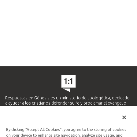
Respuestas en Génesis es un ministerio de apologética, dedicado
a ayudar a los cristianos defender su fe y proclamar el evangelio
de Jesucristo.
APRENDE MÁS
By clicking “Accept All Cookies”, you agree to the storing of cookies
Ministerio Hispano y Latinoamericano
on your device to enhance site navigation, analyze site usage, and