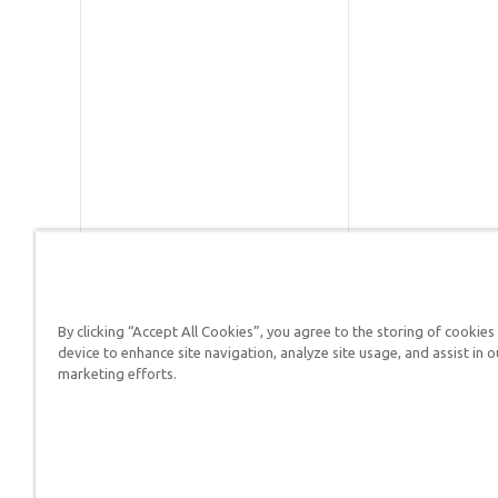
By clicking “Accept All Cookies”, you agree to the storing of cookies
Respuestas en Génesis es un m
device to enhance site navigation, analyze site usage, and assist in o
defender su fe y proclamar el 
marketing efforts.