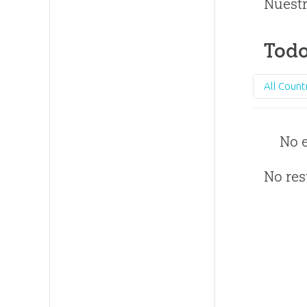
Nuestr
Todo
All Count
No 
No res