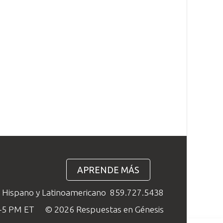
APRENDE MÁS
o Hispano y Latinoamericano
859.727.5438
M–5 PM ET
© 2026 Respuestas en Génesis