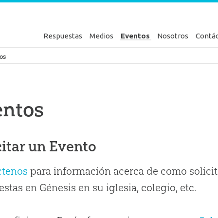
Respuestas
Medios
Eventos
Nosotros
Contá
en Génesis
os
entos
citar un Evento
ctenos
para información acerca de como solicit
stas en Génesis en su iglesia, colegio, etc.