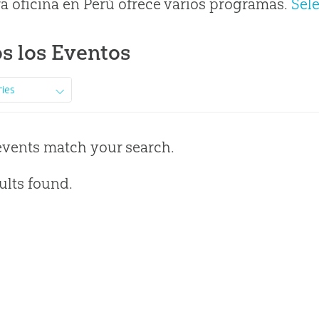
a oficina en Perú ofrece varios programas.
Sel
s los Eventos
ries
events match your search.
ults found.