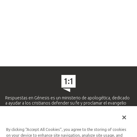
Respuestas en Génesis es un ministerio de apologética, dedicado
a ayudar a los cristianos defender su fe y proclamar el evangelio
de Jesucristo.
APRENDE MÁS
By clicking “Accept All Cookies”, you agree to the storing of cookies
Ministerio Hispano y Latinoamericano
on your device to enhance site navigation, analyze site usage, and