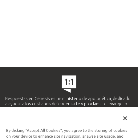
Respuestas en Génesis es un ministerio de apologética, dedicado
a ayudar a los cristianos defender su fe y proclamar el evangelio
de Jesucristo.
APRENDE MÁS
By clicking “Accept All Cookies”, you agree to the storing of cookies
Ministerio Hispano y Latinoamericano
on your device to enhance site navigation, analyze site usage, and