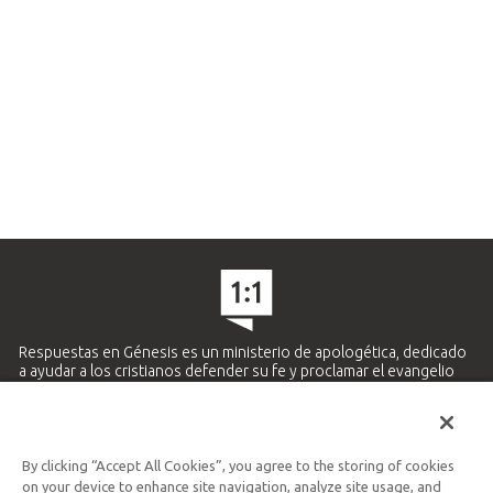
Respuestas en Génesis es un ministerio de apologética, dedicado
a ayudar a los cristianos defender su fe y proclamar el evangelio
de Jesucristo.
APRENDE MÁS
By clicking “Accept All Cookies”, you agree to the storing of cookies
Ministerio Hispano y Latinoamericano
on your device to enhance site navigation, analyze site usage, and