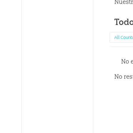
Nuestr
Todo
All Count
No 
No res