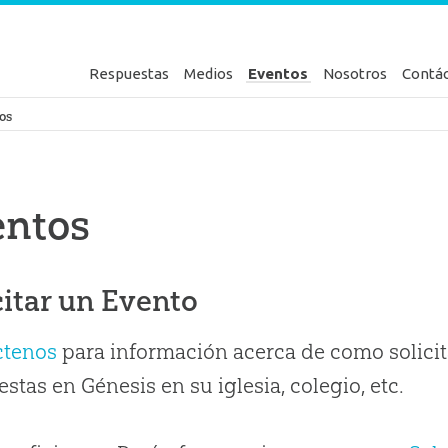
Respuestas
Medios
Eventos
Nosotros
Contá
en Génesis
os
entos
citar un Evento
ctenos
para información acerca de como solicit
stas en Génesis en su iglesia, colegio, etc.