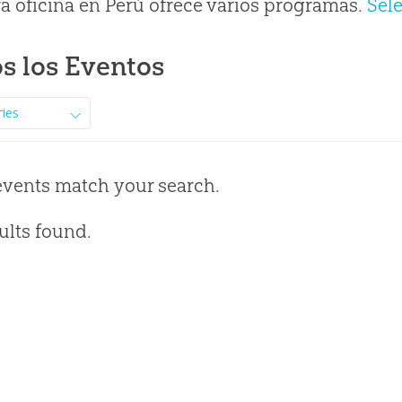
a oficina en Perú ofrece varios programas.
Sel
s los Eventos
ries
events match your search.
ults found.