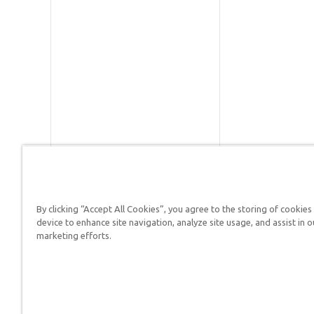
By clicking “Accept All Cookies”, you agree to the storing of cookies
Respuestas en Génesis es un m
device to enhance site navigation, analyze site usage, and assist in o
defender su fe y proclamar el 
marketing efforts.