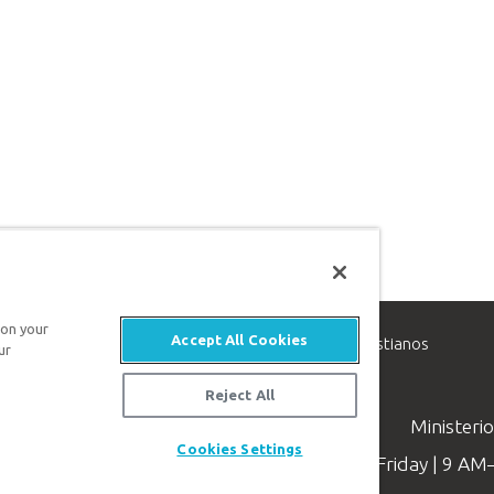
 on your
Accept All Cookies
inisterio de apologética, dedicado a ayudar a los cristianos
ur
evangelio de Jesucristo.
Reject All
Ministeri
Cookies Settings
Available Monday–Friday | 9 A