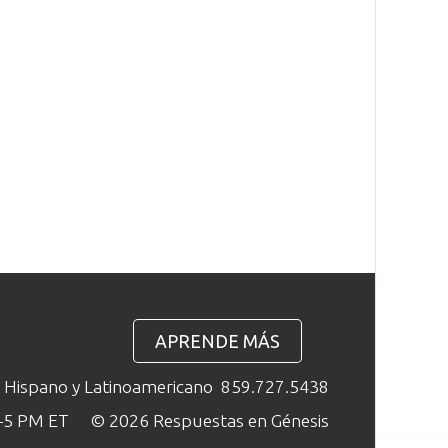
APRENDE MÁS
o Hispano y Latinoamericano
859.727.5438
M–5 PM ET
© 2026 Respuestas en Génesis