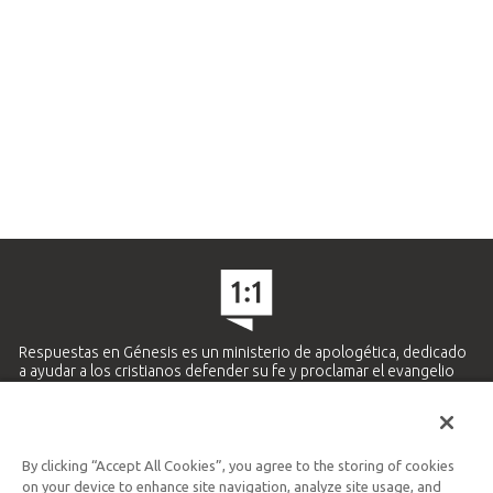
Respuestas en Génesis es un ministerio de apologética, dedicado
a ayudar a los cristianos defender su fe y proclamar el evangelio
de Jesucristo.
APRENDE MÁS
By clicking “Accept All Cookies”, you agree to the storing of cookies
Ministerio Hispano y Latinoamericano
on your device to enhance site navigation, analyze site usage, and