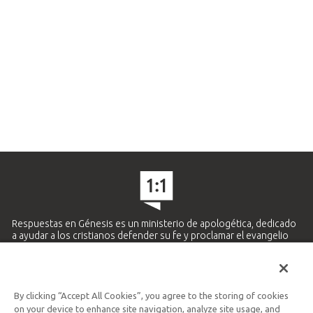
Respuestas en Génesis es un ministerio de apologética, dedicado
a ayudar a los cristianos defender su fe y proclamar el evangelio
de Jesucristo.
APRENDE MÁS
By clicking “Accept All Cookies”, you agree to the storing of cookies
Ministerio Hispano y Latinoamericano
on your device to enhance site navigation, analyze site usage, and