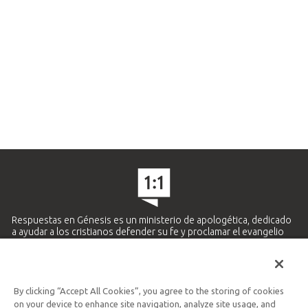
Respuestas en Génesis es un ministerio de apologética, dedicado
a ayudar a los cristianos defender su fe y proclamar el evangelio
de Jesucristo.
APRENDE MÁS
By clicking “Accept All Cookies”, you agree to the storing of cookies
Ministerio Hispano y Latinoamericano
on your device to enhance site navigation, analyze site usage, and