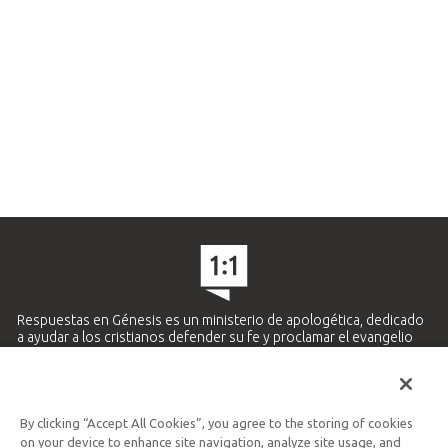
Respuestas en Génesis es un ministerio de apologética, dedicado
a ayudar a los cristianos defender su fe y proclamar el evangelio
de Jesucristo.
APRENDE MÁS
By clicking “Accept All Cookies”, you agree to the storing of cookies
Ministerio Hispano y Latinoamericano
on your device to enhance site navigation, analyze site usage, and