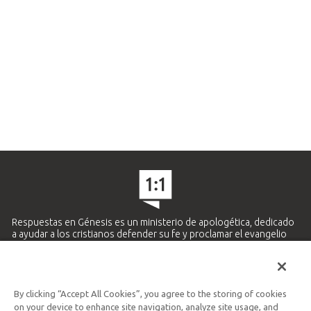
Respuestas en Génesis es un ministerio de apologética, dedicado
a ayudar a los cristianos defender su fe y proclamar el evangelio
de Jesucristo.
APRENDE MÁS
By clicking “Accept All Cookies”, you agree to the storing of cookies
Ministerio Hispano y Latinoamericano
on your device to enhance site navigation, analyze site usage, and