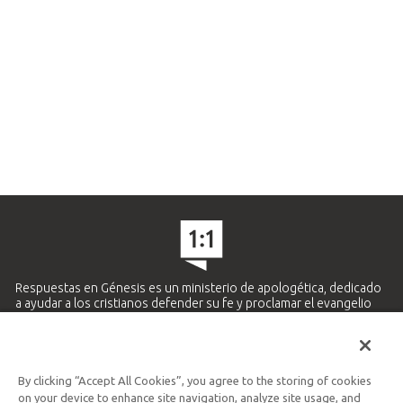
Respuestas en Génesis es un ministerio de apologética, dedicado
a ayudar a los cristianos defender su fe y proclamar el evangelio
de Jesucristo.
APRENDE MÁS
By clicking “Accept All Cookies”, you agree to the storing of cookies
Ministerio Hispano y Latinoamericano
on your device to enhance site navigation, analyze site usage, and