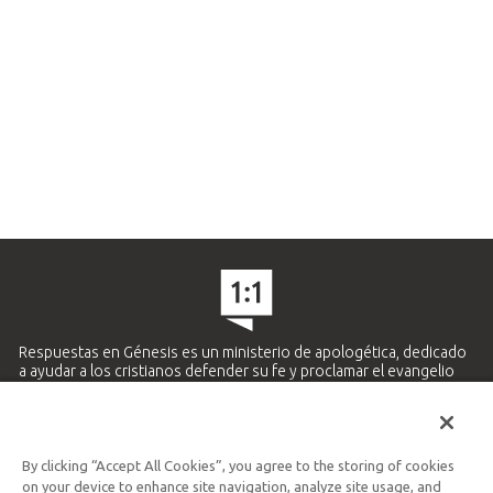
Respuestas en Génesis es un ministerio de apologética, dedicado
a ayudar a los cristianos defender su fe y proclamar el evangelio
de Jesucristo.
APRENDE MÁS
By clicking “Accept All Cookies”, you agree to the storing of cookies
Ministerio Hispano y Latinoamericano
on your device to enhance site navigation, analyze site usage, and