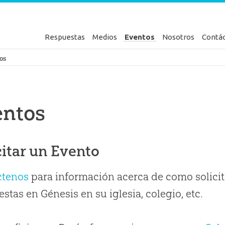
Respuestas
Medios
Eventos
Nosotros
Contá
en Génesis
os
entos
citar un Evento
ctenos
para información acerca de como solicit
stas en Génesis en su iglesia, colegio, etc.