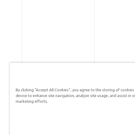
By clicking “Accept All Cookies”, you agree to the storing of cookies
Respuestas en Génesis es un m
device to enhance site navigation, analyze site usage, and assist in o
defender su fe y proclamar el 
marketing efforts.