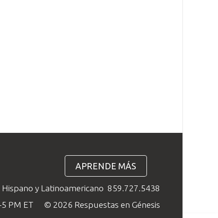
APRENDE MÁS
o Hispano y Latinoamericano
859.727.5438
M–5 PM ET
© 2026 Respuestas en Génesis