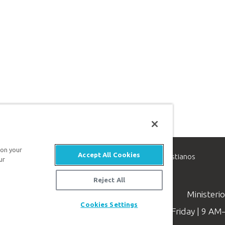
 on your
Accept All Cookies
inisterio de apologética, dedicado a ayudar a los cristianos
ur
evangelio de Jesucristo.
Reject All
Ministeri
Cookies Settings
Available Monday–Friday | 9 A