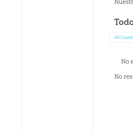
Nuestr
Todo
All Count
No 
No res