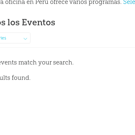
a oficina en Perú ofrece varios programas.
Sel
s los Eventos
ries
events match your search.
ults found.