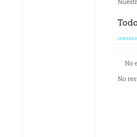
Nuestr
Todo
United K
No 
No res