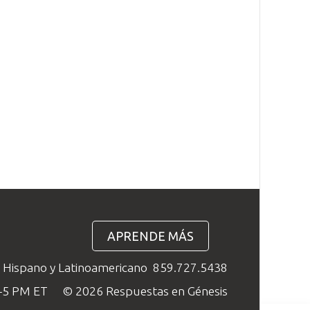
APRENDE MÁS
o Hispano y Latinoamericano
859.727.5438
M–5 PM ET
© 2026 Respuestas en Génesis