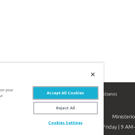
 on your
Accept All Cookies
inisterio de apologética, dedicado a ayudar a los cristianos
ur
evangelio de Jesucristo.
Reject All
Ministeri
Cookies Settings
Available Monday–Friday | 9 A