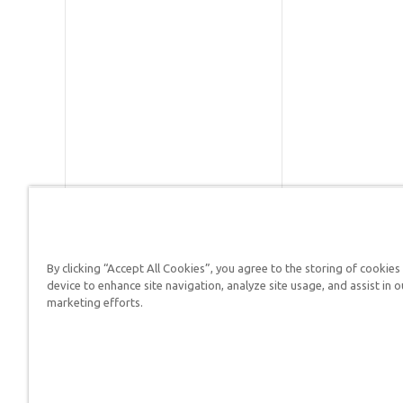
By clicking “Accept All Cookies”, you agree to the storing of cookies
Respuestas en Génesis es un m
device to enhance site navigation, analyze site usage, and assist in o
defender su fe y proclamar el 
marketing efforts.