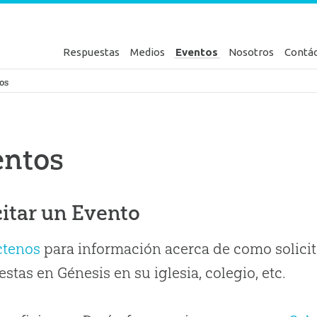
Respuestas
Medios
Eventos
Nosotros
Contá
en Génesis
os
entos
citar un Evento
ctenos
para información acerca de como solicit
stas en Génesis en su iglesia, colegio, etc.