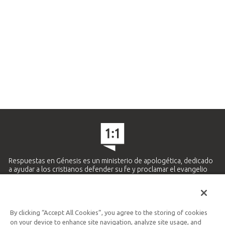
Respuestas en Génesis es un ministerio de apologética, dedicado
a ayudar a los cristianos defender su fe y proclamar el evangelio
de Jesucristo.
APRENDE MÁS
By clicking “Accept All Cookies”, you agree to the storing of cookies
Ministerio Hispano y Latinoamericano
on your device to enhance site navigation, analyze site usage, and