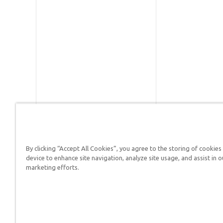
By clicking “Accept All Cookies”, you agree to the storing of cookies
Respuestas en Génesis es un m
device to enhance site navigation, analyze site usage, and assist in o
defender su fe y proclamar el 
marketing efforts.