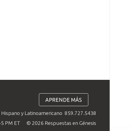
APRENDE MÁS
o Hispano y Latinoamericano
859.727.5438
M–5 PM ET
© 2026 Respuestas en Génesis