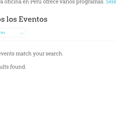
a oficina en Perú ofrece varios programas.
Sel
s los Eventos
ries
events match your search.
ults found.