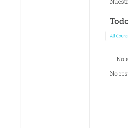
Nuestr
Todo
All Count
No 
No res