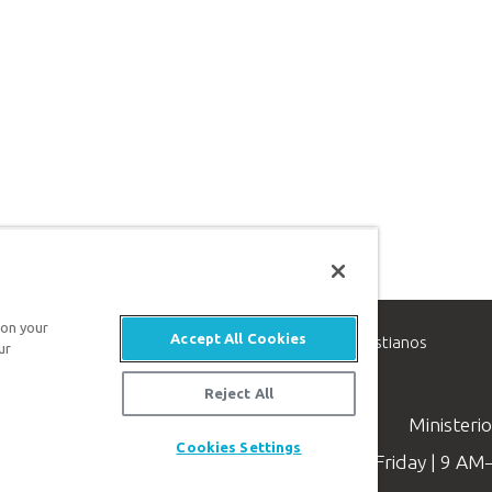
 on your
Accept All Cookies
inisterio de apologética, dedicado a ayudar a los cristianos
ur
evangelio de Jesucristo.
Reject All
Ministeri
Cookies Settings
Available Monday–Friday | 9 A