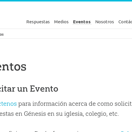
Respuestas
Medios
Eventos
Nosotros
Contá
en Génesis
os
entos
citar un Evento
ctenos
para información acerca de como solicit
stas en Génesis en su iglesia, colegio, etc.