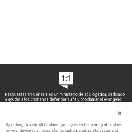
Respuestas en Génesis es un ministerio de apologética, dedicado
a ayudar a los cristianos defender su fe y proclamar el evangelio
de Jesucristo.
APRENDE MÁS
By clicking “Accept All Cookies”, you agree to the storing of cookies
Ministerio Hispano y Latinoamericano
on your device to enhance site navigation, analyze site usage, and