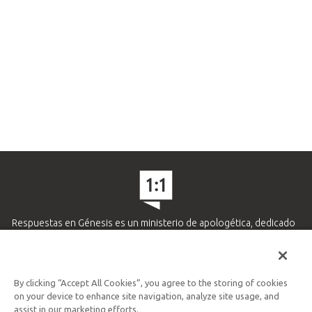
Respuestas en Génesis es un ministerio de apologética, dedicado
a ayudar a los cristianos defender su fe y proclamar el evangelio
de Jesucristo.
APRENDE MÁS
By clicking “Accept All Cookies”, you agree to the storing of cookies
on your device to enhance site navigation, analyze site usage, and
Ministerio Hispano y Latinoamericano
assist in our marketing efforts.