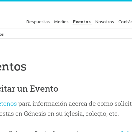
Respuestas
Medios
Eventos
Nosotros
Contá
en Génesis
os
entos
citar un Evento
ctenos
para información acerca de como solicit
stas en Génesis en su iglesia, colegio, etc.