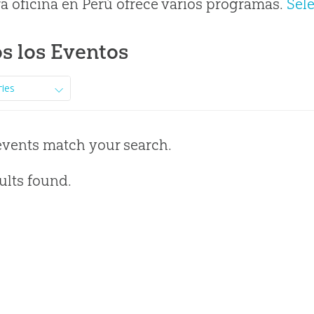
a oficina en Perú ofrece varios programas.
Sel
s los Eventos
ries
events match your search.
ults found.