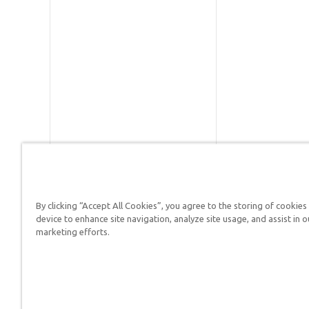
By clicking “Accept All Cookies”, you agree to the storing of cookies
Respuestas en Génesis es un m
device to enhance site navigation, analyze site usage, and assist in o
defender su fe y proclamar el 
marketing efforts.