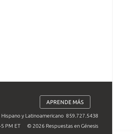
APRENDE MÁS
o Hispano y Latinoamericano
859.727.5438
M–5 PM ET
© 2026 Respuestas en Génesis