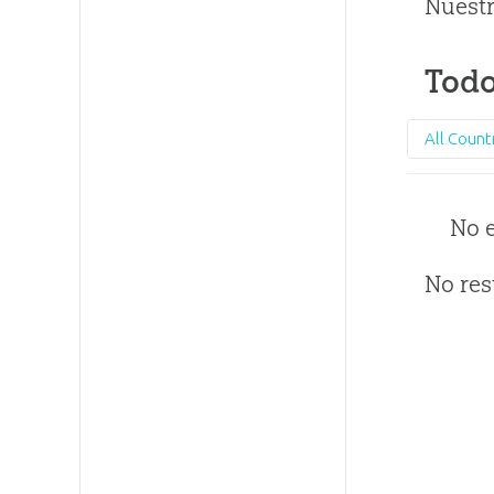
Nuestr
Todo
All Count
No 
No res