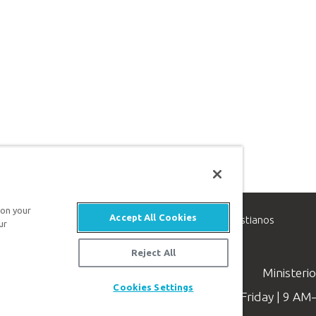
 on your
Accept All Cookies
inisterio de apologética, dedicado a ayudar a los cristianos
ur
evangelio de Jesucristo.
Reject All
Ministeri
Cookies Settings
Available Monday–Friday | 9 A