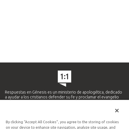
Respuestas en Génesis es un ministerio de apologética, dedicado
a ayudar a los cristianos defender su fe y proclamar el evangelio
de Jesucristo.
APRENDE MÁS
By clicking “Accept All Cookies”, you agree to the storing of cookies
Ministerio Hispano y Latinoamericano
on your device to enhance site navigation, analyze site usage, and