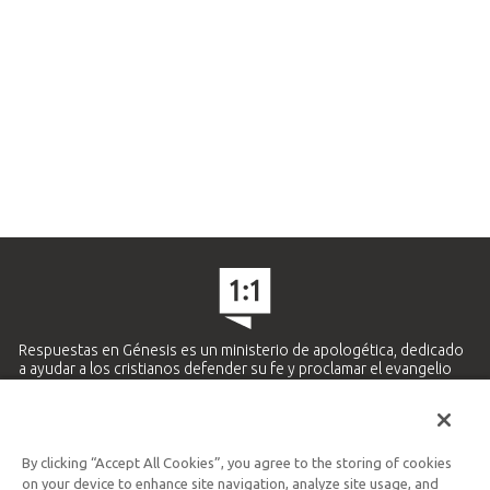
Respuestas en Génesis es un ministerio de apologética, dedicado
a ayudar a los cristianos defender su fe y proclamar el evangelio
de Jesucristo.
APRENDE MÁS
By clicking “Accept All Cookies”, you agree to the storing of cookies
Ministerio Hispano y Latinoamericano
on your device to enhance site navigation, analyze site usage, and