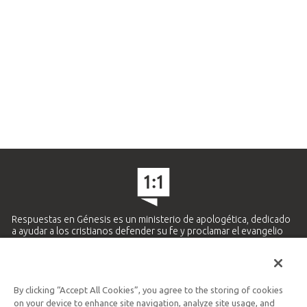
Respuestas en Génesis es un ministerio de apologética, dedicado
a ayudar a los cristianos defender su fe y proclamar el evangelio
de Jesucristo.
APRENDE MÁS
By clicking “Accept All Cookies”, you agree to the storing of cookies
Ministerio Hispano y Latinoamericano
on your device to enhance site navigation, analyze site usage, and