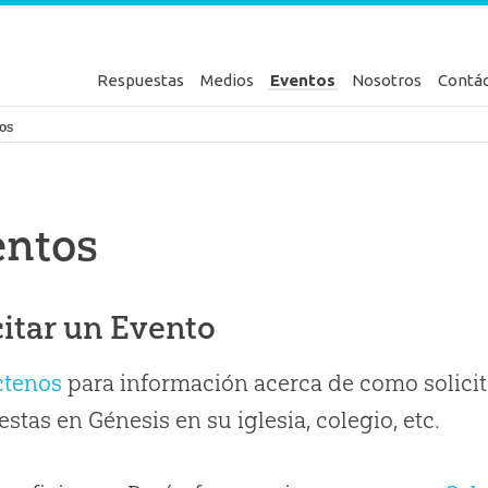
Respuestas
Medios
Eventos
Nosotros
Contá
en Génesis
os
entos
citar un Evento
ctenos
para información acerca de como solicit
stas en Génesis en su iglesia, colegio, etc.