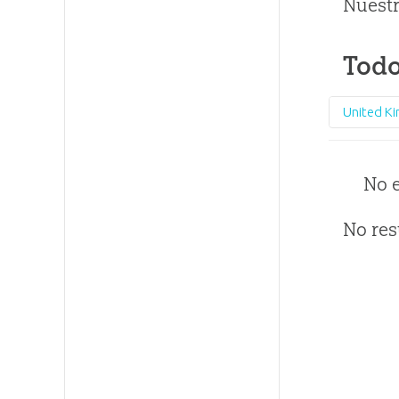
Nuestr
Todo
United K
No 
No res