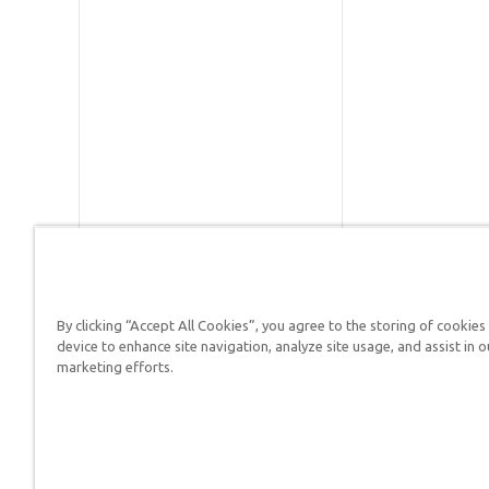
By clicking “Accept All Cookies”, you agree to the storing of cookies
Respuestas en Génesis es un m
device to enhance site navigation, analyze site usage, and assist in o
defender su fe y proclamar el 
marketing efforts.