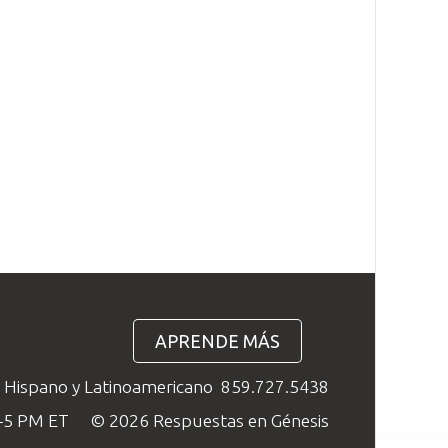
APRENDE MÁS
o Hispano y Latinoamericano
859.727.5438
M–5 PM ET
© 2026 Respuestas en Génesis