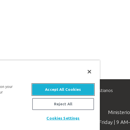
 on your
Accept All Cookies
inisterio de apologética, dedicado a ayudar a los cristianos
ur
evangelio de Jesucristo.
Reject All
Ministeri
Cookies Settings
Available Monday–Friday | 9 A