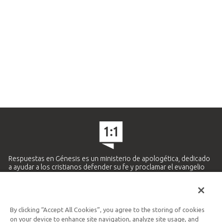
Respuestas en Génesis es un ministerio de apologética, dedicado
a ayudar a los cristianos defender su fe y proclamar el evangelio
de Jesucristo.
APRENDE MÁS
By clicking “Accept All Cookies”, you agree to the storing of cookies
Ministerio Hispano y Latinoamericano
on your device to enhance site navigation, analyze site usage, and