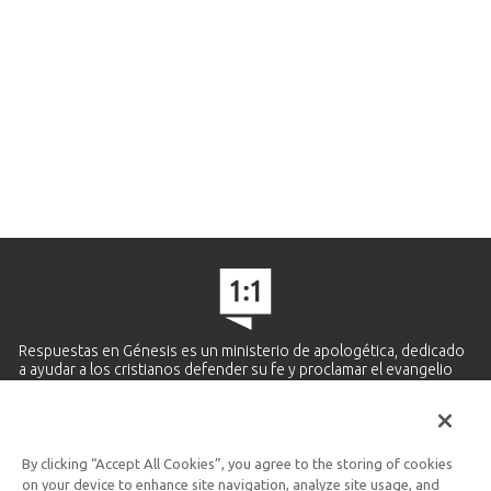
Respuestas en Génesis es un ministerio de apologética, dedicado
a ayudar a los cristianos defender su fe y proclamar el evangelio
de Jesucristo.
APRENDE MÁS
By clicking “Accept All Cookies”, you agree to the storing of cookies
Ministerio Hispano y Latinoamericano
on your device to enhance site navigation, analyze site usage, and