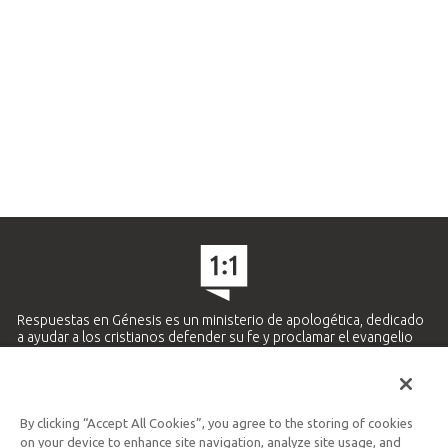
Respuestas en Génesis es un ministerio de apologética, dedicado
a ayudar a los cristianos defender su fe y proclamar el evangelio
de Jesucristo.
APRENDE MÁS
By clicking “Accept All Cookies”, you agree to the storing of cookies
Ministerio Hispano y Latinoamericano
on your device to enhance site navigation, analyze site usage, and