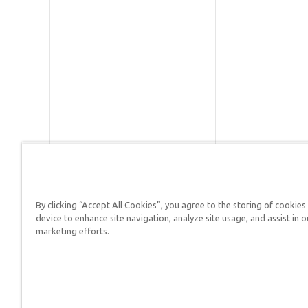
By clicking “Accept All Cookies”, you agree to the storing of cookies
Respuestas en Génesis es un m
device to enhance site navigation, analyze site usage, and assist in o
defender su fe y proclamar el 
marketing efforts.