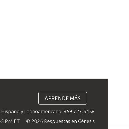
APRENDE MÁS
o Hispano y Latinoamericano
859.727.5438
M–5 PM ET
© 2026 Respuestas en Génesis