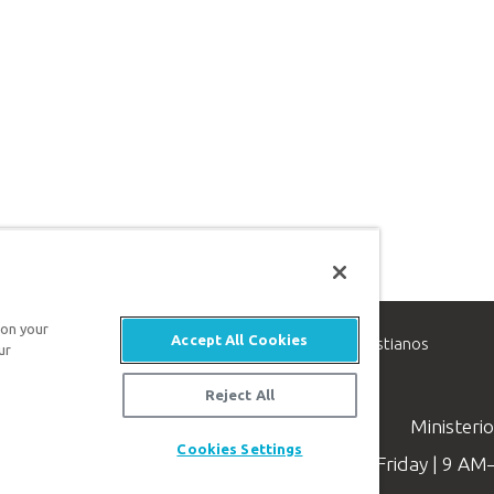
 on your
Accept All Cookies
inisterio de apologética, dedicado a ayudar a los cristianos
ur
evangelio de Jesucristo.
Reject All
Ministeri
Cookies Settings
Available Monday–Friday | 9 A