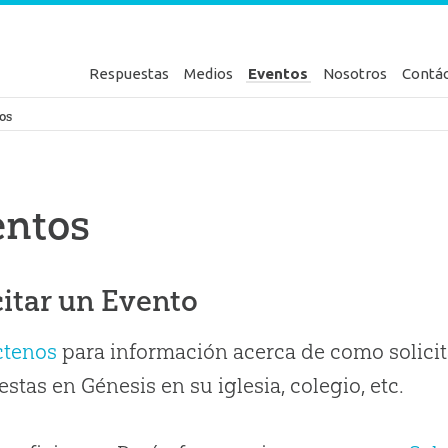
Respuestas
Medios
Eventos
Nosotros
Contá
en Génesis
os
entos
citar un Evento
ctenos
para información acerca de como solicit
stas en Génesis en su iglesia, colegio, etc.