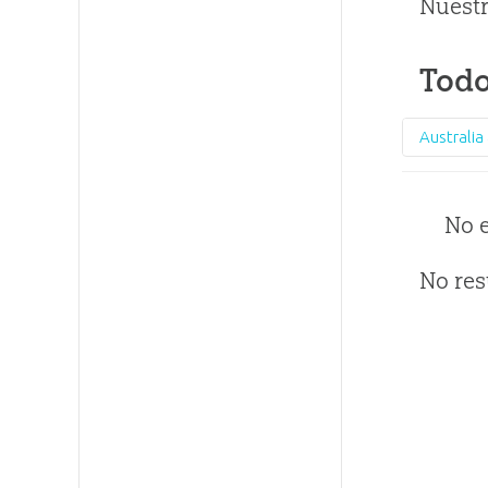
Nuestr
Todo
No 
No res